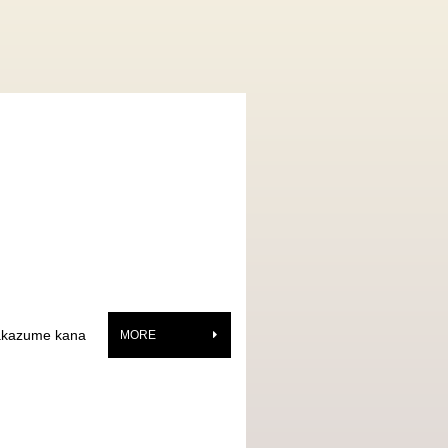
akazume kana
MORE