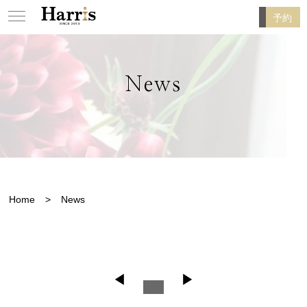
予約
News
Home
News
◀
▶