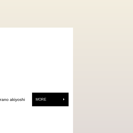
irano akiyoshi
MORE