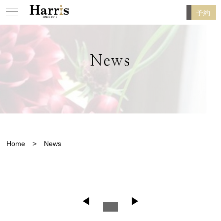
予約
News
Home
News
◀
▶